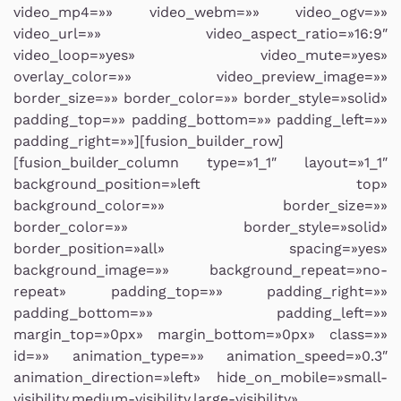
video_mp4=»» video_webm=»» video_ogv=»»
video_url=»» video_aspect_ratio=»16:9″
video_loop=»yes» video_mute=»yes»
overlay_color=»» video_preview_image=»»
border_size=»» border_color=»» border_style=»solid»
padding_top=»» padding_bottom=»» padding_left=»»
padding_right=»»][fusion_builder_row]
[fusion_builder_column type=»1_1″ layout=»1_1″
background_position=»left top»
background_color=»» border_size=»»
border_color=»» border_style=»solid»
border_position=»all» spacing=»yes»
background_image=»» background_repeat=»no-
repeat» padding_top=»» padding_right=»»
padding_bottom=»» padding_left=»»
margin_top=»0px» margin_bottom=»0px» class=»»
id=»» animation_type=»» animation_speed=»0.3″
animation_direction=»left» hide_on_mobile=»small-
visibility,medium-visibility,large-visibility»