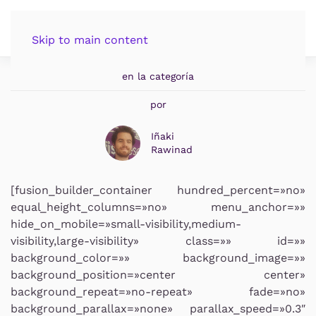
contacto
Publicado en
Skip to main content
20 de enero de 2015
en la categoría
por
Iñaki
Rawinad
[fusion_builder_container hundred_percent=»no»
equal_height_columns=»no» menu_anchor=»»
hide_on_mobile=»small-visibility,medium-
visibility,large-visibility» class=»» id=»»
background_color=»» background_image=»»
background_position=»center center»
background_repeat=»no-repeat» fade=»no»
background_parallax=»none» parallax_speed=»0.3″