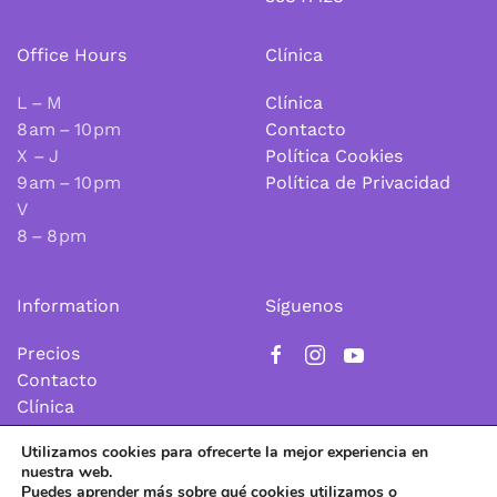
Office Hours
Clínica
L – M
Clínica
8 am – 10 pm
Contacto
X – J
Política Cookies
9 am – 10 pm
Política de Privacidad
V
8 – 8 pm
Information
Síguenos
Precios
Contacto
Clínica
Utilizamos cookies para ofrecerte la mejor experiencia en
nuestra web.
Política de Cookies
|
Política de Privacidad
Puedes aprender más sobre qué cookies utilizamos o