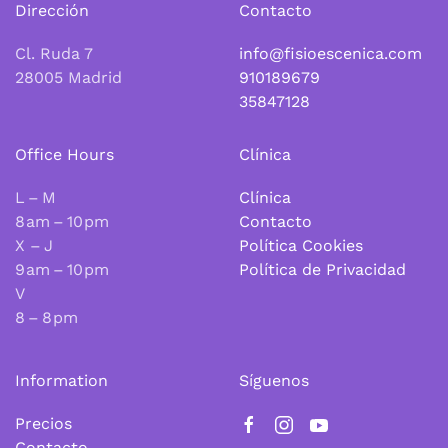
Dirección
Contacto
Cl. Ruda 7
info@fisioescenica.com
28005 Madrid
910189679
35847128
Office Hours
Clínica
L – M
Clínica
8 am – 10 pm
Contacto
X – J
Política Cookies
9 am – 10 pm
Política de Privacidad
V
8 – 8 pm
Information
Síguenos
Precios
Contacto