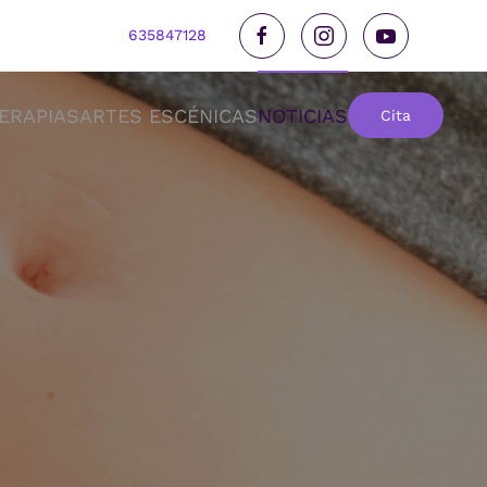
635847128
ERAPIAS
ARTES ESCÉNICAS
NOTICIAS
Cita