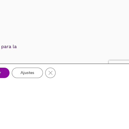
para la
Cerrar el banner de cookies RGPD
r
Ajustes
Contacto