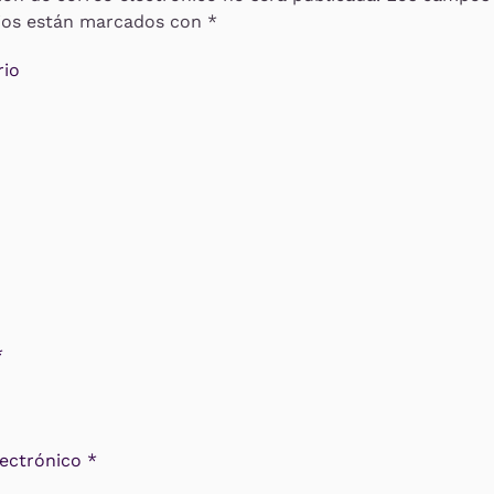
rios están marcados con
*
io
*
lectrónico
*