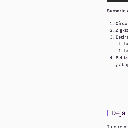
Sumario d
Círcu
Zig-z
Estir
h
h
Pelli
y abaj
Deja
Tu direcc