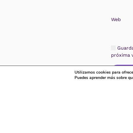
Web
Guarda 
próxima 
Public
Utilizamos cookies para ofrece
Puedes aprender más sobre qué
Dirección