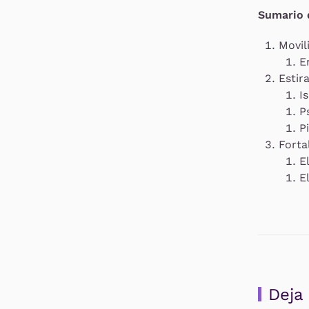
Sumario d
Movil
E
Estir
Is
P
P
Forta
E
E
Deja