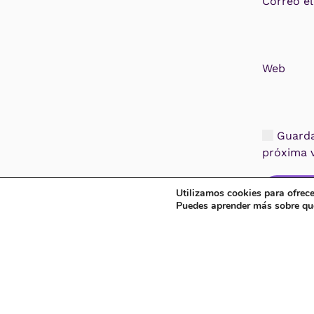
Correo e
Web
Guarda 
próxima 
Public
Utilizamos cookies para ofrece
Puedes aprender más sobre qué