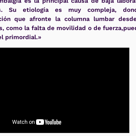
balgia es la principal causa de baja labora
as. Su etiología es muy compleja, do
ción que afronte la columna lumbar desde
s, como la falta de movilidad o de fuerza,pue
l primordial.»