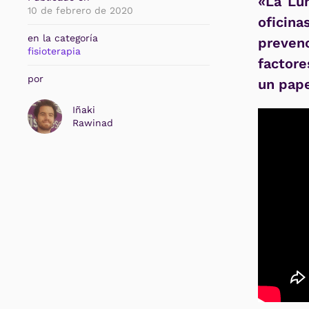
«La Lum
10 de febrero de 2020
oficin
en la categoría
preven
fisioterapia
factore
por
un pape
Iñaki
Rawinad