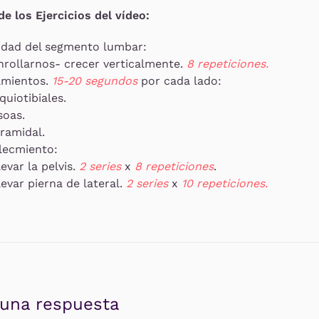
e los Ejercicios del vídeo:
idad del segmento lumbar:
nrollarnos- crecer verticalmente.
8 repeticiones.
amientos.
15-20 segundos
por cada lado:
quiotibiales.
soas.
iramidal.
lecmiento:
levar la pelvis.
2 series
x
8 repeticiones
.
levar pierna de lateral.
2 series
x
10 repeticiones.
 una respuesta