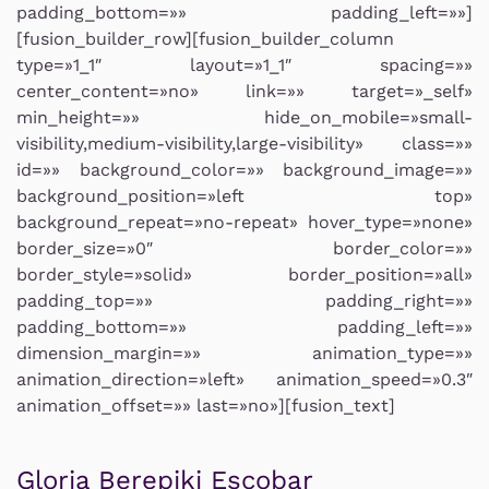
padding_bottom=»» padding_left=»»]
[fusion_builder_row][fusion_builder_column
type=»1_1″ layout=»1_1″ spacing=»»
center_content=»no» link=»» target=»_self»
min_height=»» hide_on_mobile=»small-
visibility,medium-visibility,large-visibility» class=»»
id=»» background_color=»» background_image=»»
background_position=»left top»
background_repeat=»no-repeat» hover_type=»none»
border_size=»0″ border_color=»»
border_style=»solid» border_position=»all»
padding_top=»» padding_right=»»
padding_bottom=»» padding_left=»»
dimension_margin=»» animation_type=»»
animation_direction=»left» animation_speed=»0.3″
animation_offset=»» last=»no»][fusion_text]
Gloria Berepiki Escobar