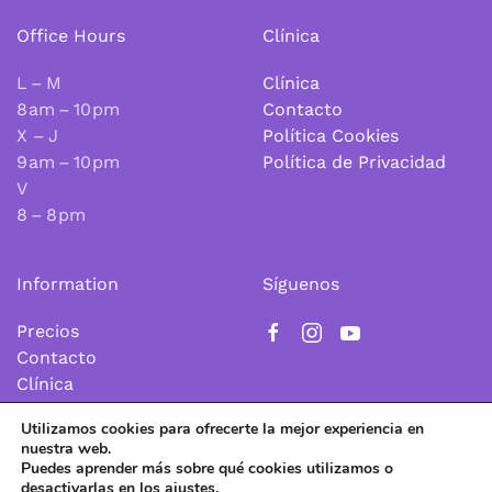
Office Hours
Clínica
L – M
Clínica
8 am – 10 pm
Contacto
X – J
Política Cookies
9 am – 10 pm
Política de Privacidad
V
8 – 8 pm
Information
Síguenos
Precios
Contacto
Clínica
Utilizamos cookies para ofrecerte la mejor experiencia en
nuestra web.
Política de Cookies
|
Política de Privacidad
Puedes aprender más sobre qué cookies utilizamos o
desactivarlas en los
ajustes
.
©
2026
Fisioescénica. Todos los derechos reservados.