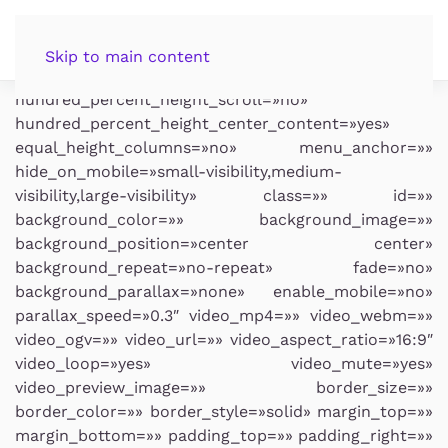
contacto
[fusion_builder_container hundred_percent=»no»
Skip to main content
hundred_percent_height=»no»
hundred_percent_height_scroll=»no»
hundred_percent_height_center_content=»yes»
equal_height_columns=»no» menu_anchor=»»
hide_on_mobile=»small-visibility,medium-
visibility,large-visibility» class=»» id=»»
background_color=»» background_image=»»
background_position=»center center»
background_repeat=»no-repeat» fade=»no»
background_parallax=»none» enable_mobile=»no»
parallax_speed=»0.3″ video_mp4=»» video_webm=»»
video_ogv=»» video_url=»» video_aspect_ratio=»16:9″
video_loop=»yes» video_mute=»yes»
video_preview_image=»» border_size=»»
border_color=»» border_style=»solid» margin_top=»»
margin_bottom=»» padding_top=»» padding_right=»»