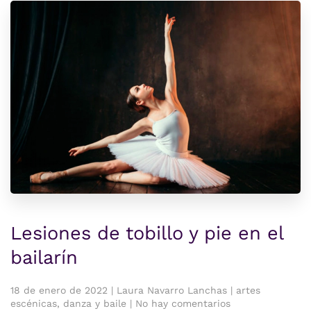
Lesiones de tobillo y pie en el
bailarín
18 de enero de 2022 | Laura Navarro Lanchas | artes
en
escénicas, danza y baile | No hay comentarios