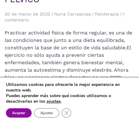
20 de marzo de 2020 | Nuria Carrascosa | fisioterapia | 1
en
comentario
EJERCICIO
FÍSICO
Practicar actividad física de forma regular, es una de
y
las condiciones que junto a una dieta equilibrada,
SUELO
constituyen la base de un estilo de vida saludable.El
PÉLVICO
ejercicio no sólo ayuda a prevenir ciertas
enfermedades, también genera bienestar mental,
aumenta la autoestima y disminuye elestrés. Ahora
bien, en ocasiones ciertos deportes no son 100%
Utilizamos cookies para ofrecerte la mejor experiencia en
adecuados para […]
nuestra web.
Puedes aprender más sobre qué cookies utilizamos o
desactivarlas en los
ajustes
.
EJERCICIO FÍSICO y SUELO PÉLVICO
Cerrar el banner de cookies RGPD
Aceptar
Ajustes